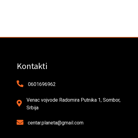
Kontakti
0601696962
Venac vojvode Radomira Putnika 1, Sombor,
Srbija
centar.planeta@gmail.com